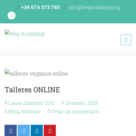
+34 674 373 785
info@vegacademy.org
Veg Academy
programa de formación de la Unión Vegetariana Española
(UVE)
Talleres ONLINE
Laura Jiménez Orts
24 mayo, 2018
Blog
,
Noticias
Dejar un comentario