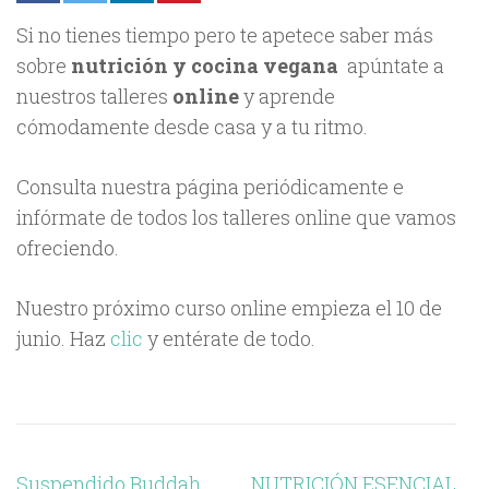
Si no tienes tiempo pero te apetece saber más
sobre
nutrición y cocina vegana
apúntate a
nuestros talleres
online
y aprende
cómodamente desde casa y a tu ritmo.
Consulta nuestra página periódicamente e
infórmate de todos los talleres online que vamos
ofreciendo.
Nuestro próximo curso online empieza el 10 de
junio. Haz
clic
y entérate de todo.
Navegación
Suspendido Buddah
NUTRICIÓN ESENCIAL