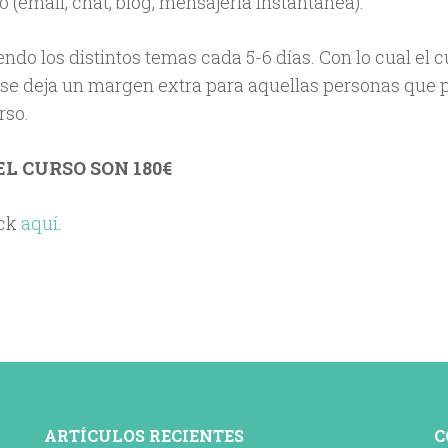
 (email, chat, blog, mensajería instantánea).
endo los distintos temas cada 5-6 días. Con lo cual el 
se deja un margen extra para aquellas personas que 
rso.
EL CURSO SON 180€
ick
aquí
.
ARTÍCULOS RECIENTES
C