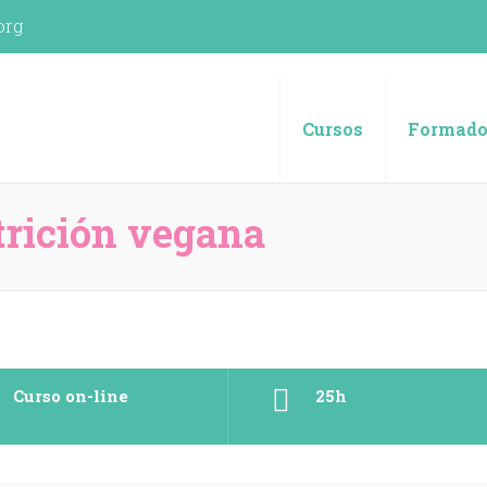
org
spañola (UVE)
Cursos
Formado
trición vegana
Curso on-line
25h