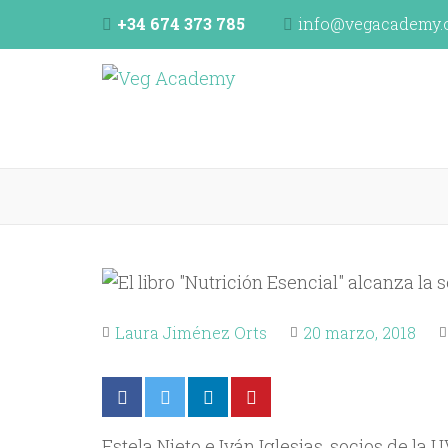
+34 674 373 785
info@vegacademy.
Veg Academy
programa de formación de la Unión Vegetariana E
Laura Jiménez Orts
20 marzo, 2018
Estela Nieto e Iván Iglesias, socios de 