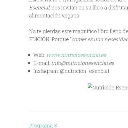
Esencial
, nos invitan en su libro a disfru
alimentación vegana.
No te pierdas este magnífico libro lleno de
EDICIÓN. Porque “
comer es una necesidad,
Web:
www.nutricioesencial.es
E-mail:
info@nutricionesencial.es
Instagram: @nutricion_esencial
Navegación
Programa 3