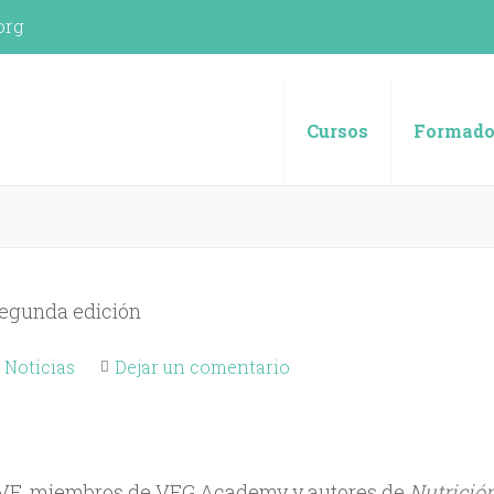
org
spañola (UVE)
Cursos
Formado
Noticias
Dejar un comentario
la UVE, miembros de VEG Academy y autores de
Nutrició