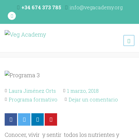
+34 674 373 785
info@vegacademy.org
Veg Academy
programa de formación de la Unión Vegetariana Española
(UVE)
Laura Jiménez Orts
1 marzo, 2018
Programa formativo
Dejar un comentario
Conocer, vivir y sentir todos los nutrientes y