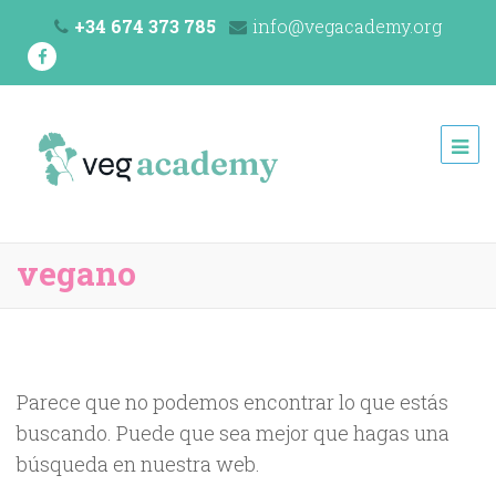
+34 674 373 785
info@vegacademy.org
Veg Academy
programa de formación de la Unión Vegetariana Española
(UVE)
vegano
Parece que no podemos encontrar lo que estás
buscando. Puede que sea mejor que hagas una
búsqueda en nuestra web.